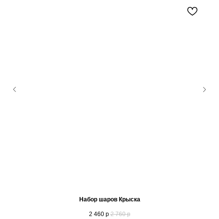
Набор шаров Крыска
2 460
р
2 760
р