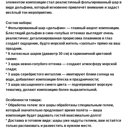
элементом композиции стал реалистичный фольгированный шар в
виде дельфина, который мгновенно привлечёт внимание и задаст
весёлый тон мероприятию.
Состав набора:
* Фольгированный шар «дельфин» — главный акцент композиции.
Блестящий дельфин в сине-голубых оттенках выглядит очень
реалистично: детализированная прорисовка плавников и глаз
создаёт ощущение, будто морской житель «заплыл» прямо на ваш
праздник.
* 9 латексных шаров (диаметр 30 см) в гармоничной цветовой
гамме:
* 3 шара нежно-голубого оттенка — создают атмосферу морской
глади;
* 3 шара серебристого металлик — имитируют блики солнца на
воде, добавляют композиции блеска и праздничности;
* 3 шара насыщенного синего цвета — подчёркивают морскую
тематику, делают композицию более выразительной.
Особенности товара:
* Обработка гелем: все шары обработаны специальным гелем,
который значительно продлевает время полёта — ваша
композиция будет радовать гостей максимально долго!
* Доставка в готовом виде: шары уже надуты гелием, вам остаётся
только распаковать и разместить в нужном месте.