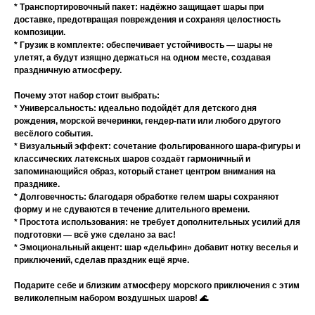
* Транспортировочный пакет: надёжно защищает шары при
доставке, предотвращая повреждения и сохраняя целостность
композиции.
* Грузик в комплекте: обеспечивает устойчивость — шары не
улетят, а будут изящно держаться на одном месте, создавая
праздничную атмосферу.
Почему этот набор стоит выбрать:
* Универсальность: идеально подойдёт для детского дня
рождения, морской вечеринки, гендер-пати или любого другого
весёлого события.
* Визуальный эффект: сочетание фольгированного шара-фигуры и
классических латексных шаров создаёт гармоничный и
запоминающийся образ, который станет центром внимания на
празднике.
* Долговечность: благодаря обработке гелем шары сохраняют
форму и не сдуваются в течение длительного времени.
* Простота использования: не требует дополнительных усилий для
подготовки — всё уже сделано за вас!
* Эмоциональный акцент: шар «дельфин» добавит нотку веселья и
приключений, сделав праздник ещё ярче.
Подарите себе и близким атмосферу морского приключения с этим
великолепным набором воздушных шаров! 🌊