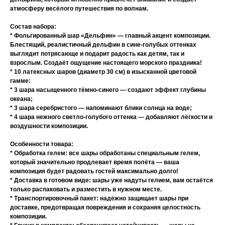
атмосферу весёлого путешествия по волнам.
Состав набора:
* Фольгированный шар «Дельфин» — главный акцент композиции.
Блестящий, реалистичный дельфин в сине-голубых оттенках
выглядит потрясающе и подарит радость как детям, так и
взрослым. Создаёт ощущение настоящего морского праздника!
* 10 латексных шаров (диаметр 30 см) в изысканной цветовой
гамме:
* 3 шара насыщенного тёмно-синего — создают эффект глубины
океана;
* 3 шара серебристого — напоминают блики солнца на воде;
* 4 шара нежного светло-голубого оттенка — добавляют лёгкости и
воздушности композиции.
Особенности товара:
* Обработка гелем: все шары обработаны специальным гелем,
который значительно продлевает время полёта — ваша
композиция будет радовать гостей максимально долго!
* Доставка в готовом виде: шары уже надуты гелием, вам остаётся
только распаковать и разместить в нужном месте.
* Транспортировочный пакет: надёжно защищает шары при
доставке, предотвращая повреждения и сохраняя целостность
композиции.