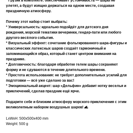
* Грузик в комплекте: обеспечивает устойчивость — шары не
улетят, а будут изящно держаться на одном месте, создавая
праздничную атмосферу.
Почему этот набор стоит выбрать:
* Универсальность: идеально подойдёт для детского дня
рождения, морской тематики вечеринки, гендер-пати или любого
другого весёлого события.
* Визуальный эффект: сочетание фольгированного шара-фигуры и
классических латексных шаров создаёт гармоничный и
запоминающийся образ, который станет центром внимания на
празднике.
* Долговечность: благодаря обработке гелем шары сохраняют
форму и не сдуваются в течение длительного времени.
* Простота использования: не требует дополнительных усилий для
подготовки — всё уже сделано за вас!
* Эмоциональный акцент: шар «Дельфин» добавит нотку веселья и
приключений, сделав праздник ещё ярче.
Подарите себе и близким атмосферу морского приключения с этим
великолепным набором воздушных шаров! 🌊
LxWxH: 500x500x400 mm
Weight: 500 g