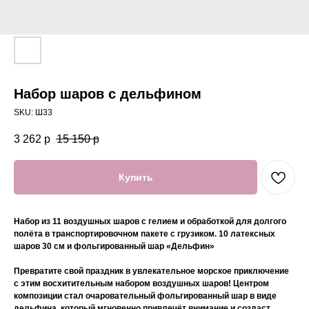
Набор шаров с дельфином
SKU:
Ш33
3 262
р
15 150
р
Купить
Набор из 11 воздушных шаров с гелием и обработкой для долгого
полёта в транспортировочном пакете с грузиком. 10 латексных
шаров 30 см и фольгированный шар «Дельфин»
Превратите свой праздник в увлекательное морское приключение
с этим восхитительным набором воздушных шаров! Центром
композиции стал очаровательный фольгированный шар в виде
дельфина, который мгновенно привлечёт внимание и создаст