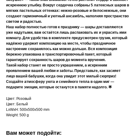
искреннюю улыбку. Вокруг сердечка собраны 5 латексных шаров в
мягких пастельных оттенках: нежно-розовые и белоснежные, они
создают гармоничный и уютный ансамбль, наполняя пространство
светом и радостью.
Наш набор полностью готов к празднику — шары доставляются
уже надутыми, вам остаётся лишь распаковать их и украсить ими
комнату. Для удобства в комплекте предусмотрен грузик, который
надёжно удержит композицию на месте, чтобы праздничное
настроение сохранялось как можно дольше. Вся композиция
бережно упакована в транспортировочный пакет, который
гарантирует сохранность шаров до момента вручения.
Такой набор станет не просто украшением, а искренним
проявлением вашей любви и заботы. Представьте, как засияет
лицо вашей бабушки, когда она увидит этот милый сюрприз!
Создайте атмосферу уюта и семейного тепла в один миг —
подарите эмоции, которые останутся в памяти надолго. 🌟
Цвет: Розовый
Цвет: Белый
LxWxH: 500x500x500 mm
Weight: 500 g
Вам может подойти: