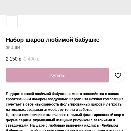
Набор шаров любимой бабушке
SKU:
Ш4
2 150
р
2 400
р
Купить
Подарите своей любимой бабушке немного волшебства с нашим
трогательным набором воздушных шаров! Эта нежная композиция
сочетает в себе изысканность фольгированных шаров и лёгкость
латексных, создавая атмосферу тепла и заботы.
Центром композиции стал очаровательный фольгированный шар в
форме сердца, украшенный изящным рисунком с веточками и
звёздочками. На шаре с любовью выведена надпись «Любимой
бабушке» — такой знак внимания точно растопит сердце и вызовет