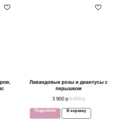
ров,
Лавандовые розы и диантусы с
лс
перышком
3 900
р
5 000
р
Подробнее
В корзину