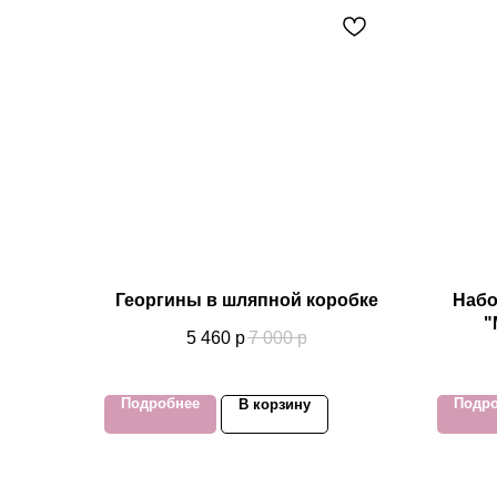
Георгины в шляпной коробке
Набо
"
5 460
р
7 000
р
Подробнее
Подр
В корзину