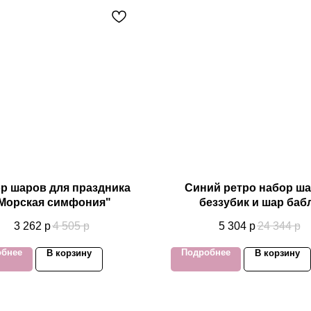
р шаров для праздника
Синий ретро набор ша
Морская симфония"
беззубик и шар баб
3 262
р
4 505
р
5 304
р
24 344
р
обнее
Подробнее
В корзину
В корзину