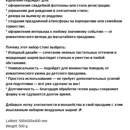
Идеально подойдёт для:
* оформления свадебной фотозоны или стола регистрации;
* украшения дня рождения в элегантном стиле;
* декора на выписку из роддома;
* создания праздничной атмосферы на корпоративе или семейном
торжестве;
* оформления интерьера к любому значимому событию — от
романтического вечера до масштабного праздника.
Почему этот набор стоит выбрать:
* Изящный дизайн — сочетание нежных пастельных оттенков и
мерцающих шаров выглядит стильно и уместно в любой
обстановке.
* Универсальность — подойдёт для множества поводов, от
романтического ужина до детского праздника.
* Простота использования — не требует дополнительных усилий
для подготовки — всё уже сделано за вас!
* Долговечность — благодаря обработке гелем шары сохраняют
форму и не сдуваются долгое время.
Добавьте нотку элегантности и волшебства в свой праздник с этим
изысканным набором воздушных шаров! 🎉
LxWxH: 500x500x400 mm
Weight: 500 g