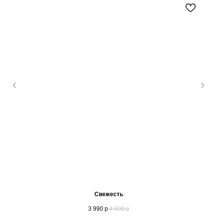
Свежесть
3 990
р
4 600
р