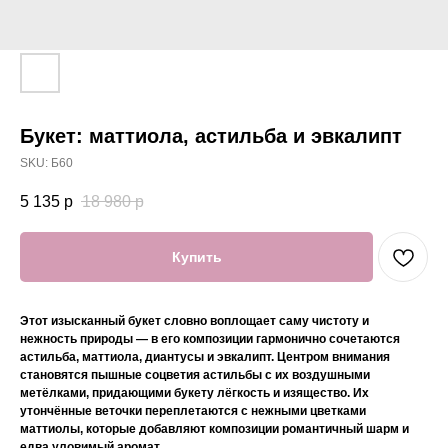
Букет: маттиола, астильба и эвкалипт
SKU:
Б60
5 135
р
18 980
р
Купить
Этот изысканный букет словно воплощает саму чистоту и
нежность природы — в его композиции гармонично сочетаются
астильба, маттиола, диантусы и эвкалипт. Центром внимания
становятся пышные соцветия астильбы с их воздушными
метёлками, придающими букету лёгкость и изящество. Их
утончённые веточки переплетаются с нежными цветками
маттиолы, которые добавляют композиции романтичный шарм и
едва уловимый аромат.