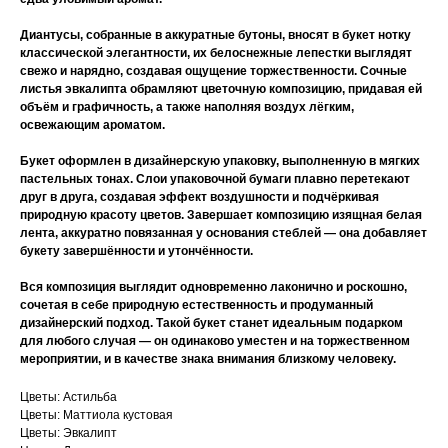
Диантусы, собранные в аккуратные бутоны, вносят в букет нотку
классической элегантности, их белоснежные лепестки выглядят
свежо и нарядно, создавая ощущение торжественности. Сочные
листья эвкалипта обрамляют цветочную композицию, придавая ей
объём и графичность, а также наполняя воздух лёгким,
освежающим ароматом.
Букет оформлен в дизайнерскую упаковку, выполненную в мягких
пастельных тонах. Слои упаковочной бумаги плавно перетекают
друг в друга, создавая эффект воздушности и подчёркивая
природную красоту цветов. Завершает композицию изящная белая
лента, аккуратно повязанная у основания стеблей — она добавляет
букету завершённости и утончённости.
Вся композиция выглядит одновременно лаконично и роскошно,
сочетая в себе природную естественность и продуманный
дизайнерский подход. Такой букет станет идеальным подарком
для любого случая — он одинаково уместен и на торжественном
мероприятии, и в качестве знака внимания близкому человеку.
Цветы: Астильба
Цветы: Маттиола кустовая
Цветы: Эвкалипт