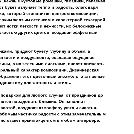
, нежные кустовые ромашки, гвоздики, папасная
от букет излучает тепло и радость, благодаря
ха, который становится центром композиции,
ярким желтым оттенком и характерной текстурой.
т нотки легкости и нежности, их белоснежные
яркостью других цветов, создавая эффектный
нками, придают букету глубину и объем, а
легкости и воздушности, создавая ощущение
лины, с их зелеными листьями, вносят свежесть
туральный характер композиции. Дизайнерская
обрамляет этот цветочный ансамбль, а атласные
давая ему элегантность и стиль.
 подарком для любого случая, от праздников до
чется порадовать близких. Он наполнит
асотой, создавая атмосферу уюта и счастья.
юбимым частичку радости с этим замечательным
но станет ярким акцентом в любом интерьере.