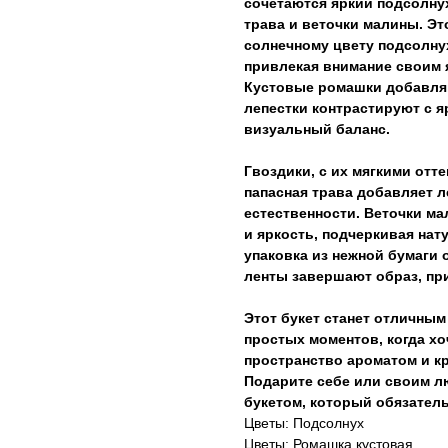
сочетаются яркий подсолнух
трава и веточки малины. Эт
солнечному цвету подсолну
привлекая внимание своим 
Кустовые ромашки добавляю
лепестки контрастируют с 
визуальный баланс.
Гвоздики, с их мягкими отте
папасная трава добавляет 
естественности. Веточки ма
и яркость, подчеркивая на
упаковка из нежной бумаги 
ленты завершают образ, при
Этот букет станет отличным
простых моментов, когда хо
пространство ароматом и кр
Подарите себе или своим л
букетом, который обязатель
Цветы: Подсолнух
Цветы: Ромашка кустовая