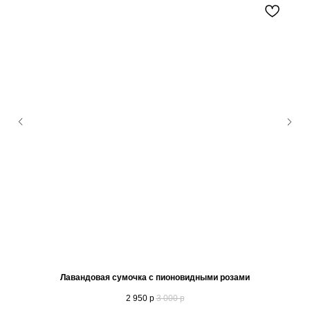
Лавандовая сумочка с пионовидными розами
2 950
р
3 000
р