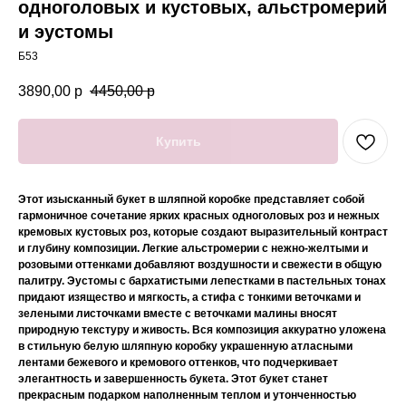
одноголовых и кустовых, альстромерий
и эустомы
Б53
3890,00
р
4450,00
р
Купить
Этот изысканный букет в шляпной коробке представляет собой
гармоничное сочетание ярких красных одноголовых роз и нежных
кремовых кустовых роз, которые создают выразительный контраст
и глубину композиции. Легкие альстромерии с нежно-желтыми и
розовыми оттенками добавляют воздушности и свежести в общую
палитру. Эустомы с бархатистыми лепестками в пастельных тонах
придают изящество и мягкость, а стифа с тонкими веточками и
зелеными листочками вместе с веточками малины вносят
природную текстуру и живость. Вся композиция аккуратно уложена
в стильную белую шляпную коробку украшенную атласными
лентами бежевого и кремового оттенков, что подчеркивает
элегантность и завершенность букета. Этот букет станет
прекрасным подарком наполненным теплом и утонченностью