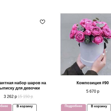
антная набор шаров на
Композиция #90
ыписку для девочки
5 670
р
3 262
р
15 150
р
обнее
Подробнее
В корзину
В корзину