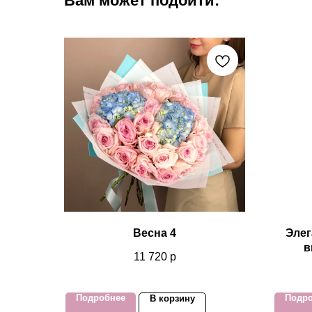
Вам может подойти:
Весна 4
Элег
в
11 720
р
Подробнее
Подр
В корзину