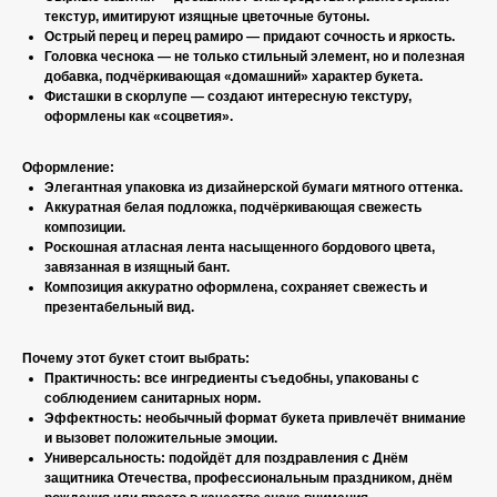
текстур, имитируют изящные цветочные бутоны.
Острый перец и перец рамиро — придают сочность и яркость.
Головка чеснока — не только стильный элемент, но и полезная
добавка, подчёркивающая «домашний» характер букета.
Фисташки в скорлупе — создают интересную текстуру,
оформлены как «соцветия».
Оформление:
Элегантная упаковка из дизайнерской бумаги мятного оттенка.
Аккуратная белая подложка, подчёркивающая свежесть
композиции.
Роскошная атласная лента насыщенного бордового цвета,
завязанная в изящный бант.
Композиция аккуратно оформлена, сохраняет свежесть и
презентабельный вид.
Почему этот букет стоит выбрать:
Практичность: все ингредиенты съедобны, упакованы с
соблюдением санитарных норм.
Эффектность: необычный формат букета привлечёт внимание
и вызовет положительные эмоции.
Универсальность: подойдёт для поздравления с Днём
защитника Отечества, профессиональным праздником, днём