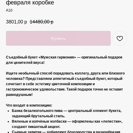
февраля коробке
A10
3801,00
р
14480,00
р
Купить
Съедобный букет «Мужская гармония» — оригинальный подарок
для ценителей вкуса!
Ищете необычный способ порадовать коллегу, друга или близкого
человека? Представляем аппетитный съедобный букет, который
сочетает в себе эстетику цветочной композиции и
гастрономическое удовольствие. Такой подарок точно не оставит
равнодушным!
Что входит в композицию:
Банка безалкогольного пива — центральный элемент букета,
задающий брутальный стиль.
Вяленые и копчёные колбаски — оформлены как «лепестки»,
создают пикантный акцент.
Сырные завитки — добавляют благородства и разнообразия